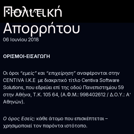
Πολιτική
Απορρήτου
06 Ιουνίου 2018
ΟΡΙΣΜΟΙ-ΕΙΣΑΓΩΓΗ
Οι όροι
“εμείς”
και
“επιχείρηση”
αναφέρονται στην
CENTIVA I.K.E με διακριτικό τίτλο Centiva Software
Solutions, που εδρεύει επί της οδού Πανεπιστημίου 59
στην Αθήνα, Τ.Κ. 105 64, (Α.Φ.Μ.: 998402612 / Δ.Ο.Υ.: Α’
Αθηνών).
O όρος Εσείς:
κάθε άτομο που επισκέπτεται –
χρησιμοποιεί τον παρόντα ιστότοπο.