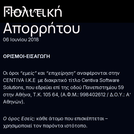
Πολιτική
Απορρήτου
06 Ιουνίου 2018
ΟΡΙΣΜΟΙ-ΕΙΣΑΓΩΓΗ
Οι όροι
“εμείς”
και
“επιχείρηση”
αναφέρονται στην
CENTIVA I.K.E με διακριτικό τίτλο Centiva Software
Solutions, που εδρεύει επί της οδού Πανεπιστημίου 59
στην Αθήνα, Τ.Κ. 105 64, (Α.Φ.Μ.: 998402612 / Δ.Ο.Υ.: Α’
Αθηνών).
O όρος Εσείς:
κάθε άτομο που επισκέπτεται –
χρησιμοποιεί τον παρόντα ιστότοπο.